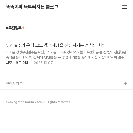
똑똑이의 똑부러지는 블로그
무진일주
1
무진일주의 운명 코드 🌏 “세상을 안정시키는 중심의 힘”
1. 기본 성향무진일주는 토(土)의 기운이 아주 강해요.하늘의 무(戊)는 큰 산,땅의 진(辰)은
축적된 흙이에요.즉, 산 위의 단단한 흙 — 중심과 기반을 동시에 가진 사람이에요.이 일주는
사람들 속에서도 중심을 잘 잡아요.감정에 쉽게 휘둘리지 않고, 한 번 결정하면 끝까지 갑니
사주 그리고 연애
2025.10.07
다.누군가 흔들릴 때 옆에서 묵묵히 버텨주는 ‘버팀목 같은 존재’.책임감이 강하고 현실 감각
이 뛰어나지만,감정 표현은 서툴고 자기 속을 잘 안 보여줘요.그래서 때론 “딱딱하다”는 말
을 듣지만, 사실은 속 깊은 사람이에요.“무진은 세상의 균형을 맞추는 사람.드러나진 않지만,
그가 있기에 모두가 편안하다.”2. 남자 특징무진 남자는 묵직하고 믿음직한 타입이에요.말보
관련사이트
다 행동이 앞서고, 약속은 반드시 지킵니다.겉으로는 무심해 보여도 속으..
Copyright © Daum Corp. All rights reserved.