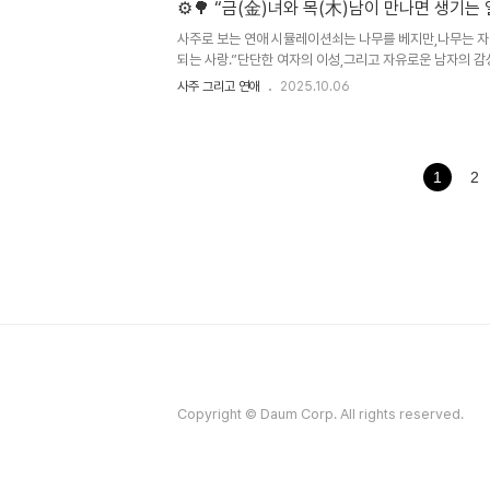
다.”🔮 사주 해석토생금(土生金): 흙이 금을 낳는다.즉, 남
⚙️🌳 “금(金)녀와 목(木)남이 만나면 생기는 
사주로 보는 연애 시뮬레이션쇠는 나무를 베지만,나무는 자
되는 사랑.”단단한 여자의 이성,그리고 자유로운 남자의 감성
불가한 끌림”⚙️ 그녀는 단정하고, 이성적이며, 완벽주의적이
사주 그리고 연애
2025.10.06
어도 감정을 드러내지 않고,관계는 늘 주도하려는 타입이다.
다.규칙보단 감각, 계획보단 열정을 믿는다.둘이 처음 만나면
한다.“이 사람, 내 기준에선 위험하지만… 흥미롭다.”그는 느낀
1
2
Copyright © Daum Corp. All rights reserved.