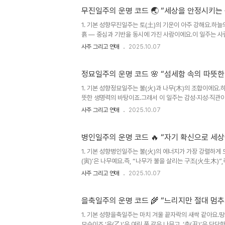
주는 미묘한 온도의 사람이에요.겉은 흙, 속은 용암처럼 뜨겁죠.
무진일주의 운명 코드 🌏 “세상을 안정시키는 
1. 기본 성향무진일주는 토(土)의 기운이 아주 강해요.하늘의
흙 — 중심과 기반을 동시에 가진 사람이에요.이 일주는 사람
정하면 끝까지 갑니다.누군가 흔들릴 때 옆에서 묵묵히 버텨
사주 그리고 연애
2025.10.07
정 표현은 서툴고 자기 속을 잘 안 보여줘요.그래서 때론 “
균형을 맞추는 사람.드러나진 않지만, 그가 있기에 모두가 
보다 행동이 앞서고, 약속은 반드시 지킵니다.겉으로는 무심
정묘일주의 운명 코드 🌸 “섬세함 속의 따뜻한
1. 기본 성향정묘일주는 불(火)과 나무(木)의 조합이에요.하늘
뜻한 생명력의 바탕이죠.그래서 이 일주는 감성·지성·직관이
이 풍부해요.다른 사람의 기분을 금세 읽고, 말 한마디에도
사주 그리고 연애
2025.10.07
탁월해요.남에게 민감하게 반응하고, 예술적 감각도 뛰어나죠
예요.다만 이런 예민함 때문에,혼자 있을 땐 생각이 많고 
사이의 균형이 중요해요.“정묘는 큰 불이 아니에요.대신 마음
병인일주의 운명 코드 🔥 “자기 확신으로 세상
1. 기본 성향병인일주는 불(火)의 에너지가 가장 강렬하게 드
(寅)’은 나무예요.즉, “나무가 불을 살리는 구조(火生木)
성격이 아니라,“자기 확신으로 주변까지 움직이는 사람”이
사주 그리고 연애
2025.10.07
어요.감정 표현이 솔직하고, 직감이 강하며, 스스로를 믿는
좋을 땐 세상을 바꿀 것처럼 활기차지만,에너지가 꺼질 땐 
자신의 빛으로 세상을 데우는 사람,하지만 때론 그 불이 자신을
을축일주의 운명 코드 🌾 “느리지만 절대 멈추
1. 기본 성향을축일주는 마치 겨울 끝자락의 새싹 같아요.
모습이죠.‘을(乙)’은 여린 풀 같은 나무고, ‘축(丑)’은 