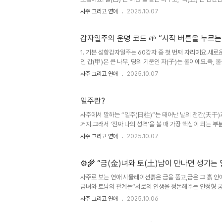
건 ‘성장하지만 안정적인 사람’이라는 뜻이에요.이 일주는 
사주 그리고 연애
2025.10.07
은 빠르게 치고 나가지만, 을축은 내실을 다져놓고 천천히 
빛을 보는 사람이에요.겉으로는 조용해 보여도, 속은 강해요
걸, 끝까지 붙잡는 힘이 있어요.“묵묵히 걷지만, 결국 제자리
갑자일주의 운명 코드 🌱 “시작 버튼을 누르는
1. 기본 성향갑자일주는 60갑자 중 첫 번째 자리예요.새로운
인 갑(甲)은 큰 나무, 땅의 기운인 자(子)는 물이에요.즉,
요.이 일주를 가진 사람은 머리가 빠르고, 한 번 꽂히면 끝을
사주 그리고 연애
2025.10.07
조금 복잡하게 느껴질 때, 이 사람은 그걸 정리해서 “이건
지만 속은 늘 분주해요.아이디어가 많고, 생각이 많고, 그래
고 있는 사람’이 바로 갑자예요.2. 남자 특징갑자 남자는 지.
일주란?
사주에서 말하는 “일주(日柱)”는 태어난 날의 천간(天干)
거지.그래서 ‘진짜 나의 성격’을 볼 때 가장 핵심이 되는 부분
지 12개 = 60가지 조합이 한 주기로 돌아가기 때문이야.🌿
사주 그리고 연애
2025.10.07
병(丙)정(丁)무(戊)기(己)경(庚)신(辛)임(壬)계(癸)🌾 지
축(丑)인(寅)묘(卯)진(辰)사(巳)오(午)미(未)신(申)유(
게 돼 👇구분일주 이름대표 기운번호 일주..
⚙️🌾 “금(金)녀와 토(土)남이 만나면 생기는 
사주로 보는 연애 시뮬레이션흙은 금을 품고,금은 그 흙 안
금녀와 토남의 관계는“서로의 인생을 정돈해주는 안정형 궁합.
이다.감정 표현은 절제되어 있고,불필요한 관계엔 쉽게 마음
사주 그리고 연애
2025.10.06
정적이다.성급하지 않고, 모든 일을 천천히 확실히 처리한다
않지만 묘한 안정감이 흐른다.그녀는 느낀다.“이 사람은 쉽