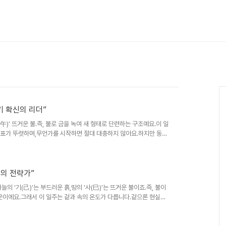
자기 확신의 리더”
오(午)’ 뜨거운 불.즉, 불로 금을 녹여 새 형태로 단련하는 구조예요.이 일
 목표가 뚜렷하며,무언가를 시작하면 절대 대충하지 않아요.하지만 동시
잘해야 해.’‘내가 무너지면 안 돼.’이 마음이 그들을 강하게 만들지만,
서가는 리더형이에요.다만 ‘리더의 외로움’을 누구보다 깊이 느끼는
책임과 외로움이 숨어 있다.”2. 남자 특징경오 남자는 자존심이 강하고
 목표..
이의 전략가”
하늘의 ‘기(己)’는 부드러운 흙,땅의 ‘사(巳)’는 뜨거운 불이죠.즉, 불이
운이에요.그래서 이 일주는 겉과 속의 온도가 다릅니다.겉으론 현실적
.이들은 ‘판을 읽는 감각’이 뛰어난 사람들이에요.한 상황 안에서 누
능적으로 압니다.하지만 그만큼 피로도 커요.머리가 너무 빨라서, 감정
는 말을 듣지만,사실은 감정을 잘 숨기는 뜨거운 사람이에요.“기사일