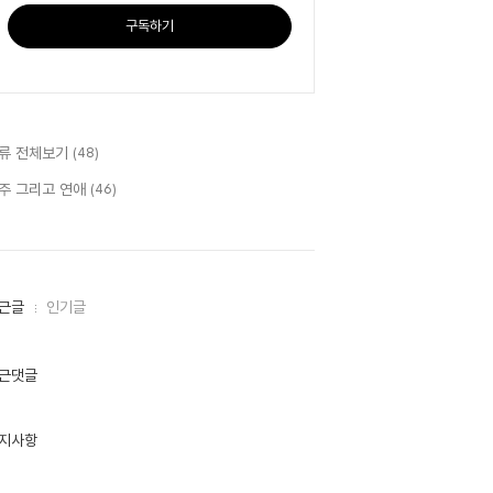
구독하기
류 전체보기
(48)
주 그리고 연애
(46)
근글
인기글
근댓글
지사항