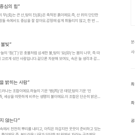
”2. 남..
중심의 힘”
 무(戊)는 큰 산,땅의 진(辰)은 축적된 흙이에요.즉, 산 위의 단단한
들 속에서도 중심을 잘 잡아요.감정에 쉽게 휘둘리지 않고, 한 번 결
주는 ‘버팀목 같은 존재’.책임감이 강하고 현실 감각이 뛰어나지만,감
딱딱하다”는 말을 듣지만, 사실은 속 깊은 사람이에요.“무진은 세상의
편안하다.”2. 남자 특징무진 남자는 묵직하고 믿음직한 타입이에요.말
분
해 보여도 속으..
 불빛”
사
의 ‘정(丁)’은 촛불처럼 섬세한 불,땅의 ‘묘(卯)’는 봄의 나무, 즉 따
 고르게 섞인 사람입니다.겉으론 차분해 보여도, 속은 늘 생각과 감정
 의미를 많이 담아요.이들은 조용히 관찰하고, 세심하게 돕는 능력이
.음악·패션·글쓰기·디자인 등 ‘감각으로 표현하는 일’에 끌리는 이유
감정이 쉽게 쌓이기도 해요.그래서 정묘일주는 혼자 있는 시간과 사람
 가까이에 있을..
을 밝히는 사람”
최
최
근
러나는 조합이에요.하늘의 기운 ‘병(丙)’은 태양,땅의 기운 ‘인
글
”,즉, 세상을 따뜻하게 비추는 생명의 불이에요.이 조합은 단순히 밝은
과
라는 뜻이에요.이들은 어디를 가든 존재감이 뚜렷하고 리더 기질이 있
인
최
기
 힘이 커요.하지만 그만큼 기복이 심하고, 감정선이 강렬해요.기분이
글
누구보다 조용해지죠.즉, 자기 열정으로 자신을 태우는 타입.“병인은
 태우기도 한다.”2. ..
지 않는다”
공
땅속에서 천천히 뿌리를 내리고, 아직은 차갑지만 꿋꿋이 준비하고 있는
단단한 흙이에요.즉, 부드러운 나무가 단단한 땅 위에서 자라는 구조예요.이