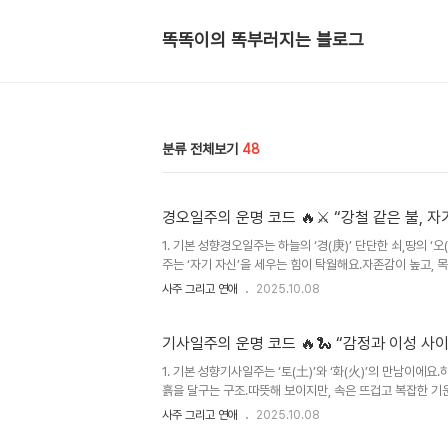
똑똑이의 똑부러지는 블로그
분류 전체보기
48
경오일주의 운명 코드 🔥⚔️ “강철 같은 불, 
1. 기본 성향경오일주는 하늘의 ‘경(庚)’ 단단한 쇠,땅의 ‘
주는 ‘자기 자신’을 세우는 힘이 탁월해요.자존감이 높고,
에,누구보다 강한 자기검열과 완벽주의가 있습니다.‘내가 더 
사주 그리고 연애
2025.10.08
가끔은 너무 스스로를 몰아붙이기도 하죠.경오는 세상을 앞
사람이기도 해요.“경오는 강해 보이지만, 그 강함 뒤엔 늘 
추진력 있는 리더형이에요.자기 확신이 뚜렷하고, 한 번 정한
기사일주의 운명 코드 🔥🐍 “감정과 이성 사
1. 기본 성향기사일주는 ‘토(土)’와 ‘화(火)’의 만남이에요.
흙을 달구는 구조.따뜻해 보이지만, 속은 뜨겁고 복잡한 기
이고 차분해 보이지만,속으론 늘 생각이 많고 계산이 빠르죠
사주 그리고 연애
2025.10.08
가 뭘 생각하는지,지금 말 한마디가 어떤 결과를 낳을지 본
이 앞서기도 전에 결론이 나와버리죠.그래서 종종 “쿨하다”