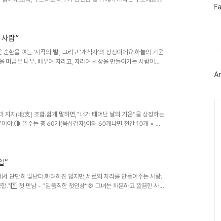
페
F
인생을 서두르지 않아요.모든 일엔 순서가 있고, 기다릴 줄 알죠.남들
이
나아가는 타입.그래서 단기 성과는 느릴 수 있어도, 시간이 흐를수록
스
.감정 표현은 적지만, 의리가 있고 정이 깊죠.남들이 쉽게 포기하는
북
를 떠나지 않는..
트
 사람”
위
 순환을 여는 ‘시작의 별’, 그리고 ‘개척자’의 상징이에요.하늘의 기운
터
플
 물을 머금은 나무. 배우며 자라고, 자라며 세상을 만들어가는 사람이지
러
 봐요.배우는 걸 좋아하고, 늘 “왜?” “어떻게?”를 달고 살아요.세상이
Ar
그
 이렇게 돌아가는 거야.”라고 설명해주는 타입이에요.겉으로는 차분하
인
서 밤에도 머리가 쉴 틈이 없을 때가 많아요.조용한데 뭔가 늘 ‘돌아가
.
Ca
과 지지(地支) 조합.쉽게 말하면,“내가 태어난 날의 기운”을 상징하는
이야.🌗 일주는 총 60개(육십갑자)야왜 60개냐면,천간 10개 × 지
 천간 10개(‘하늘의 기운’, 즉 기본적인 성향을 나타내)갑(甲)을(乙)
지 12개(‘땅의 기운’, 즉 현실적 성향·습관·행동 패턴을 나타내)자(子)
酉)술(戌)해(亥)💫 그래서 만들어지는 60개의 일주이걸 조합하면 이렇
일”
에서 단단히 빛난다.화려하진 않지만,서로의 자리를 만들어주는 사랑.
”1️⃣ 첫 만남 - “믿음직한 첫인상”⚙️ 그녀는 차분하고 깔끔한 사람
을 주지 않는다.늘 목표와 자기 기준이 명확하다.🌾 그는 묵직하고 안
.말보다 행동으로 신뢰를 쌓는 타입이다.둘이 처음 만나면, 강렬하진
게 무너지지 않겠구나.”그는 생각한다.“이 사람, 단단해서 믿음이 간