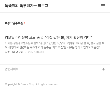
똑똑이의 똑부러지는 블로그
경오일주특징
1
경오일주의 운명 코드 🔥⚔️ “강철 같은 불, 자기 확신의 리더”
1. 기본 성향경오일주는 하늘의 ‘경(庚)’ 단단한 쇠,땅의 ‘오(午)’ 뜨거운 불.즉, 불로 금을 녹
여 새 형태로 단련하는 구조예요.이 일주는 ‘자기 자신’을 세우는 힘이 탁월해요.자존감이 높
고, 목표가 뚜렷하며,무언가를 시작하면 절대 대충하지 않아요.하지만 동시에,누구보다 강한
사주 그리고 연애
2025.10.08
자기검열과 완벽주의가 있습니다.‘내가 더 잘해야 해.’‘내가 무너지면 안 돼.’이 마음이 그들
을 강하게 만들지만,가끔은 너무 스스로를 몰아붙이기도 하죠.경오는 세상을 앞서가는 리더
형이에요.다만 ‘리더의 외로움’을 누구보다 깊이 느끼는 사람이기도 해요.“경오는 강해 보이
지만, 그 강함 뒤엔 늘 책임과 외로움이 숨어 있다.”2. 남자 특징경오 남자는 자존심이 강하
관련사이트
고 추진력 있는 리더형이에요.자기 확신이 뚜렷하고, 한 번 정한 목표..
Copyright © Daum Corp. All rights reserved.