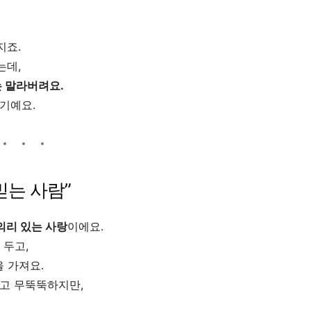
지죠.
는데,
는 말라버려요.
기예요.
 믿는 사람”
의리 있는 사랑
이에요.
 두고,
 가져요.
툴고 무뚝뚝하지만,