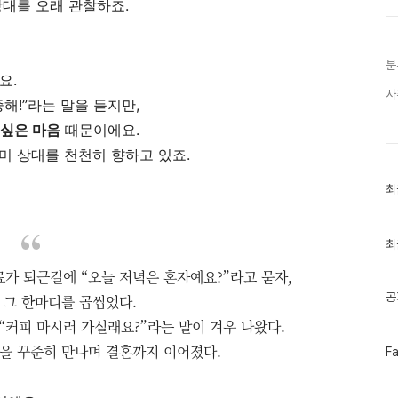
상대를 오래 관찰하죠.
분
요.
사
해!”라는 말을 듣지만,
 싶은 마음
때문이에요.
미 상대를 천천히 향하고 있죠.
최
최
근
글
과
인
최
기
글
료가 퇴근길에 “오늘 저녁은 혼자예요?”라고 묻자,
공
 그 한마디를 곱씹었다.
“커피 마시러 가실래요?”라는 말이 겨우 나왔다.
년을 꾸준히 만나며 결혼까지 이어졌다.
페
F
이
스
북