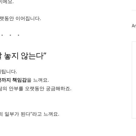
이에요.
트
위
터
플
오랫동안 이어집니다.
러
Ar
그
인
Ca
 잘 놓지 않는다”
버팁니다.
끝까지 책임감
을 느껴요.
사람의 안부를 오랫동안 궁금해하죠.
의 일부가 된다”라고 느껴요.