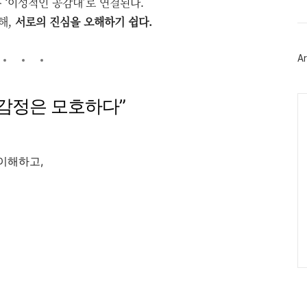
 ‘이성적인 공감대’로 연결된다.
트
위
해,
서로의 진심을 오해하기 쉽다.
터
플
러
Ar
그
인
Ca
데, 감정은 모호하다”
이해하고,