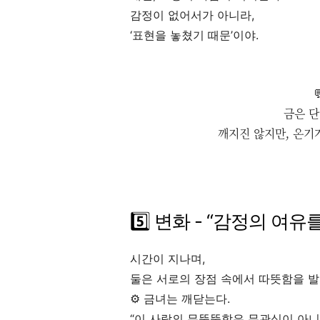
감정이 없어서가 아니라,
‘표현을 놓쳤기 때문’이야.
금은 단
깨지진 않지만, 온기
5️⃣ 변화 - “감정의 여유
시간이 지나며,
둘은 서로의 장점 속에서 따뜻함을 발
⚙️ 금녀는 깨닫는다.
“이 사람의 무뚝뚝함은 무관심이 아니