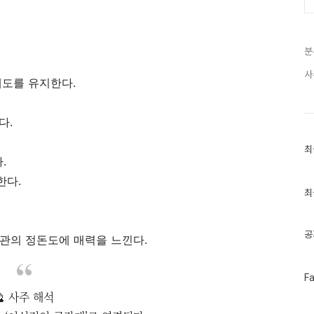
분
사
태도를 유지한다.
.
다.
최
최
근
.
글
한다.
과
인
최
기
글
공
관의 정돈도에 매력을 느낀다.
페
F
이
🔮 사주 해석
스
북